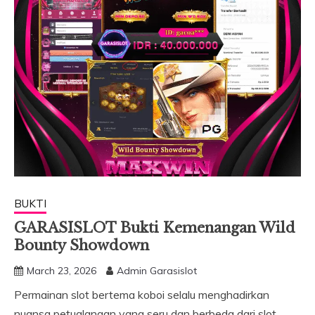
BUKTI
GARASISLOT Bukti Kemenangan Wild
Bounty Showdown
March 23, 2026
Admin Garasislot
Permainan slot bertema koboi selalu menghadirkan
nuansa petualangan yang seru dan berbeda dari slot