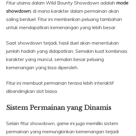
Fitur utama dalam Wild Bounty Showdown adalah
mode
showdown
, di mana karakter dalam permainan akan
saling berduel. Fitur ini memberikan peluang tambahan
untuk mendapatkan kemenangan yang lebih besar.
Saat showdown terjadi, hasil duel akan menentukan
jumlah hadiah yang didapatkan. Semakin kuat kombinasi
karakter yang muncul, semakin besar peluang
kemenangan yang bisa diperoleh.
Fitur ini membuat permainan terasa lebih interaktif
dibandingkan slot biasa.
Sistem Permainan yang Dinamis
Selain fitur showdown, game ini juga memiliki sistem
permainan yang memungkinkan kemenangan terjadi