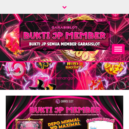
Skip
to
content
Home
BUKTI
GARASISLOT Bukti Kemenangan Wild Bounty Showdown