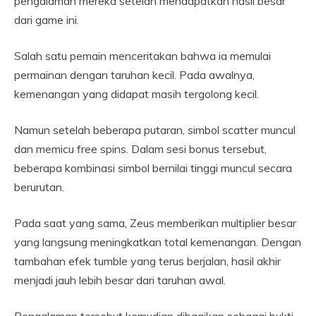
pengalaman mereka setelah mendapatkan hasil besar
dari game ini.
Salah satu pemain menceritakan bahwa ia memulai
permainan dengan taruhan kecil. Pada awalnya,
kemenangan yang didapat masih tergolong kecil.
Namun setelah beberapa putaran, simbol scatter muncul
dan memicu free spins. Dalam sesi bonus tersebut,
beberapa kombinasi simbol bernilai tinggi muncul secara
berurutan.
Pada saat yang sama, Zeus memberikan multiplier besar
yang langsung meningkatkan total kemenangan. Dengan
tambahan efek tumble yang terus berjalan, hasil akhir
menjadi jauh lebih besar dari taruhan awal.
Pengalaman tersebut kemudian dibagikan sebagai bukti