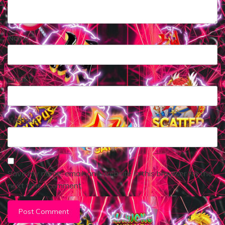
Name
*
Email
*
Website
Save my name, email, and website in this browser for the
next time I comment.