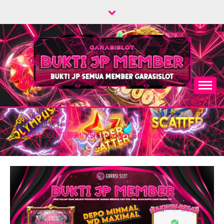
Skip
to
content
Home
BUKTI
GARASISLOT Bukti Kemenangan Gates of Olympus