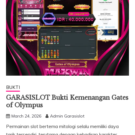
BUKTI
GARASISLOT Bukti Kemenangan Gates
of Olympus
March 24, 2026
Admin Garasislot
Permainan slot bertema mitologi selalu memiliki daya
tarik tersendiri, terutama dengan kehadiran karakter