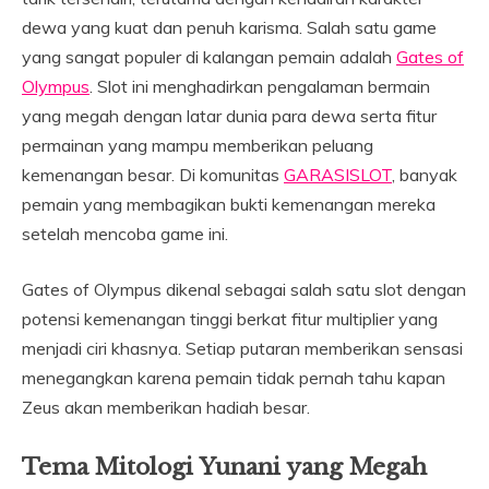
dewa yang kuat dan penuh karisma. Salah satu game
yang sangat populer di kalangan pemain adalah
Gates of
Olympus
. Slot ini menghadirkan pengalaman bermain
yang megah dengan latar dunia para dewa serta fitur
permainan yang mampu memberikan peluang
kemenangan besar. Di komunitas
GARASISLOT
, banyak
pemain yang membagikan bukti kemenangan mereka
setelah mencoba game ini.
Gates of Olympus dikenal sebagai salah satu slot dengan
potensi kemenangan tinggi berkat fitur multiplier yang
menjadi ciri khasnya. Setiap putaran memberikan sensasi
menegangkan karena pemain tidak pernah tahu kapan
Zeus akan memberikan hadiah besar.
Tema Mitologi Yunani yang Megah