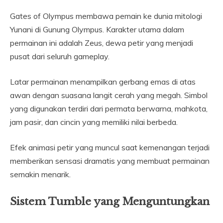
Gates of Olympus membawa pemain ke dunia mitologi
Yunani di Gunung Olympus. Karakter utama dalam
permainan ini adalah Zeus, dewa petir yang menjadi
pusat dari seluruh gameplay.
Latar permainan menampilkan gerbang emas di atas
awan dengan suasana langit cerah yang megah. Simbol
yang digunakan terdiri dari permata berwarna, mahkota,
jam pasir, dan cincin yang memiliki nilai berbeda.
Efek animasi petir yang muncul saat kemenangan terjadi
memberikan sensasi dramatis yang membuat permainan
semakin menarik.
Sistem Tumble yang Menguntungkan