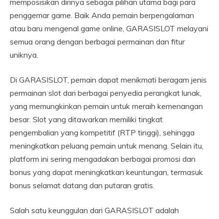
memposisikan dirinya sebagai pilihan utama bagi para
penggemar game. Baik Anda pemain berpengalaman
atau baru mengenal game online, GARASISLOT melayani
semua orang dengan berbagai permainan dan fitur
uniknya.
Di GARASISLOT, pemain dapat menikmati beragam jenis
permainan slot dari berbagai penyedia perangkat lunak,
yang memungkinkan pemain untuk meraih kemenangan
besar. Slot yang ditawarkan memiliki tingkat
pengembalian yang kompetitif (RTP tinggi), sehingga
meningkatkan peluang pemain untuk menang. Selain itu,
platform ini sering mengadakan berbagai promosi dan
bonus yang dapat meningkatkan keuntungan, termasuk
bonus selamat datang dan putaran gratis.
Salah satu keunggulan dari GARASISLOT adalah