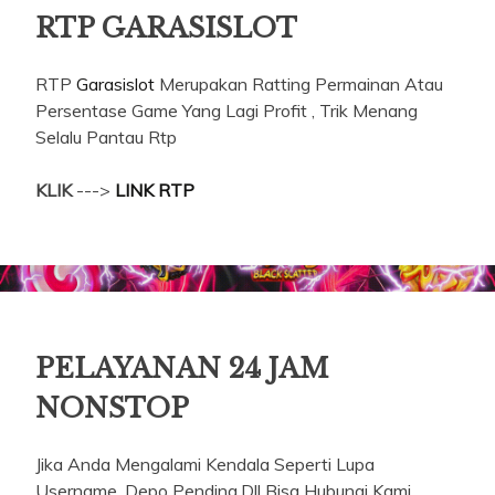
RTP GARASISLOT
RTP
Garasislot
Merupakan Ratting Permainan Atau
Persentase Game Yang Lagi Profit , Trik Menang
Selalu Pantau Rtp
KLIK
--->
LINK RTP
PELAYANAN 24 JAM
NONSTOP
Jika Anda Mengalami Kendala Seperti Lupa
Username, Depo Pending,Dll Bisa Hubungi Kami ,