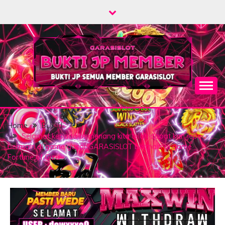
Skip
to
content
Home
BUKTI
Selamat kepada pemenang kita telah dapat kan jepe
bermain di game gacor GARASISLOT bermain di game
Fortune of Giza