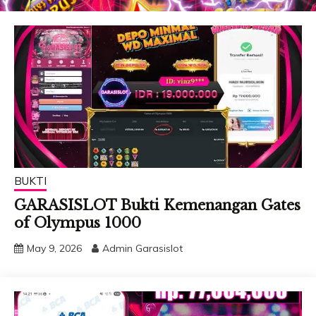
BUKTI
GARASISLOT Bukti Kemenangan Gates
of Olympus 1000
May 9, 2026
Admin Garasislot