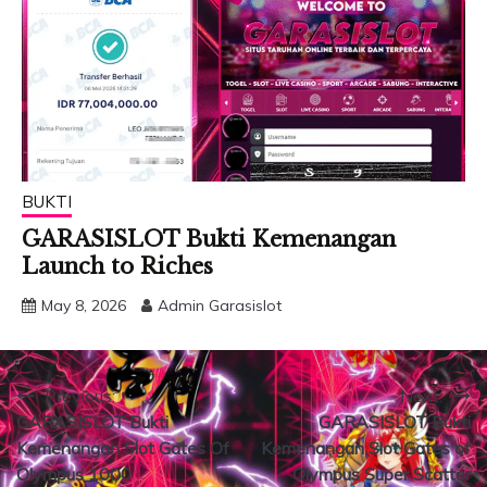
BUKTI
GARASISLOT Bukti Kemenangan
Launch to Riches
May 8, 2026
Admin Garasislot
Post
Previous:
Next:
GARASISLOT Bukti
GARASISLOT Bukti
navigation
Kemenangan Slot Gates Of
Kemenangan Slot Gates of
Olympus 1000
Olympus Super Scatter