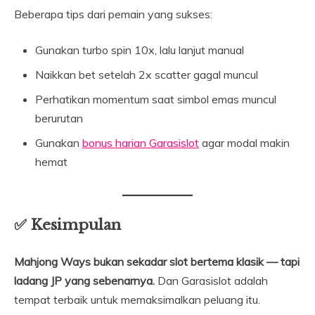
Beberapa tips dari pemain yang sukses:
Gunakan turbo spin 10x, lalu lanjut manual
Naikkan bet setelah 2x scatter gagal muncul
Perhatikan momentum saat simbol emas muncul
berurutan
Gunakan
bonus harian Garasislot
agar modal makin
hemat
✅
Kesimpulan
Mahjong Ways bukan sekadar slot bertema klasik — tapi
ladang JP yang sebenarnya.
Dan Garasislot adalah
tempat terbaik untuk memaksimalkan peluang itu.