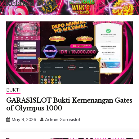
Related Posts
BUKTI
GARASISLOT Bukti Kemenangan Gates
of Olympus 1000
May 9, 2026
Admin Garasislot