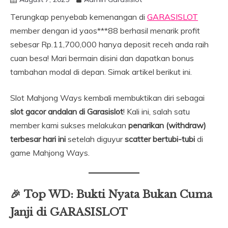
Terungkap penyebab kemenangan di
GARASISLOT
member dengan id yaos***88 berhasil menarik profit
sebesar Rp.11,700,000 hanya deposit receh anda raih
cuan besa! Mari bermain disini dan dapatkan bonus
tambahan modal di depan. Simak artikel berikut ini.
Slot Mahjong Ways kembali membuktikan diri sebagai
slot gacor andalan di Garasislot
! Kali ini, salah satu
member kami sukses melakukan
penarikan (withdraw)
terbesar hari ini
setelah diguyur
scatter bertubi-tubi
di
game Mahjong Ways.
🎉
Top WD: Bukti Nyata Bukan Cuma
Janji
di GARASISLOT