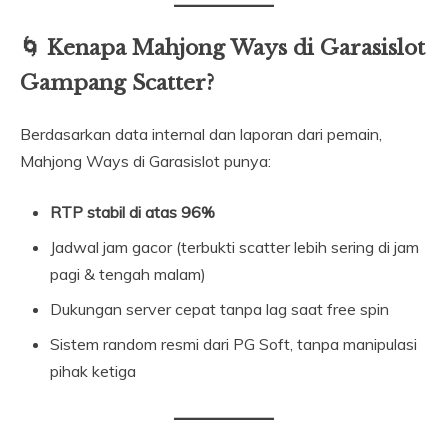
🌀
Kenapa Mahjong Ways di Garasislot
Gampang Scatter?
Berdasarkan data internal dan laporan dari pemain,
Mahjong Ways di Garasislot punya:
RTP stabil di atas 96%
Jadwal jam gacor (terbukti scatter lebih sering di jam
pagi & tengah malam)
Dukungan server cepat tanpa lag saat free spin
Sistem random resmi dari PG Soft, tanpa manipulasi
pihak ketiga