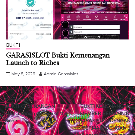
BUKTI
GARASISLOT Bukti Kemenangan
Launch to Riches
May 8, 2026
Admin Garasislot
Post
Previous:
Next:
BUKTI KEMENANGAN
BUKTI KEMENANGAN
navigation
SLOT bermain di Closh of the
MEMBER BERMAIN DI
Giants
GARASISLOT DENGAN
BERMAIN DENGAN 1