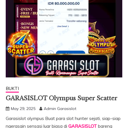
BUKTI
GARASISLOT Olympus Super Scatter
May 29, 2025
Admin Garasislot
Garasislot olympus Buat para slot hunter sejati, siap-siap
ngerasain sensasi luar biasa di
GARASISLOT
bareng