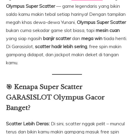
Olympus Super Scatter
— game legendaris yang bikin
saldo kamu makin tebal setiap harinya! Dengan tampilan
megah khas dewa-dewa Yunani,
Olympus Super Scatter
bukan cuma sekadar game slot biasa, tapi
mesin cuan
yang siap ngasih
banjir scatter
dan
mega win
tiada henti.
Di Garasislot,
scatter hadir lebih sering
, free spin makin
gampang didapat, dan jackpot makin deket di tangan
kamu.
🎯
Kenapa Super Scatter
GARASISLOT
Olympus
Gacor
Banget?
Scatter Lebih Deras:
Di sini, scatter nggak pelit – muncul
terus dan bikin kamu makin gampang masuk free spin