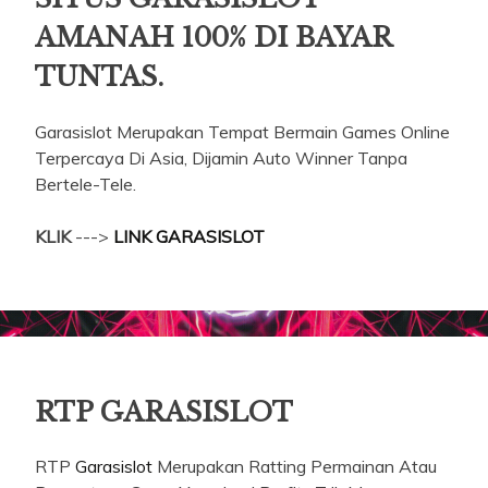
AMANAH 100% DI BAYAR
TUNTAS.
Garasislot Merupakan Tempat Bermain Games Online
Terpercaya Di Asia, Dijamin Auto Winner Tanpa
Bertele-Tele.
KLIK
--->
LINK GARASISLOT
RTP GARASISLOT
RTP
Garasislot
Merupakan Ratting Permainan Atau