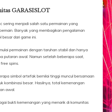
nitas GARASISLOT
 sering menjadi salah satu permainan yang
 pemain. Banyak yang membagikan pengalaman
besar dari game ini.
ulai permainan dengan taruhan stabil dan hanya
 putaran awal. Namun setelah beberapa saat,
free spins.
rapa simbol artefak bernilai tinggi muncul bersamaan
 kombinasi besar. Hasilnya, total kemenangan
han awal.
agai bukti kemenangan yang menarik di komunitas