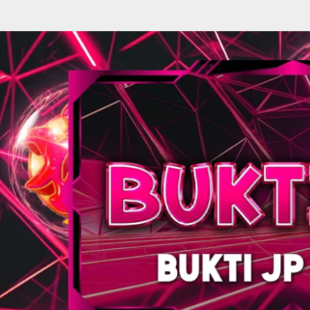
Skip
to
content