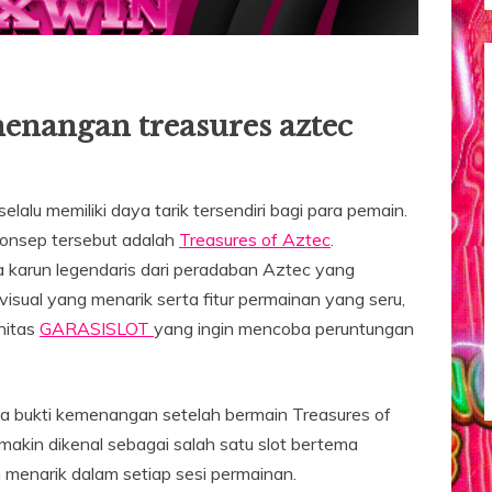
nangan treasures aztec
alu memiliki daya tarik tersendiri bagi para pemain.
konsep tersebut adalah
Treasures of Aztec
.
 karun legendaris dari peradaban Aztec yang
 visual yang menarik serta fitur permainan yang seru,
unitas
GARASISLOT
yang ingin mencoba peruntungan
 bukti kemenangan setelah bermain Treasures of
makin dikenal sebagai salah satu slot bertema
menarik dalam setiap sesi permainan.