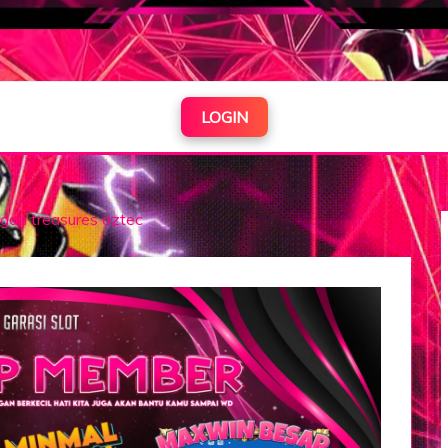
LOGIN
an treasures aztec