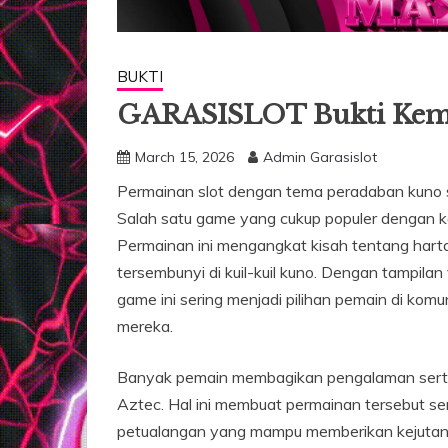
BUKTI
GARASISLOT Bukti Keme
March 15, 2026
Admin Garasislot
Permainan slot dengan tema peradaban kuno sel
Salah satu game yang cukup populer dengan 
Permainan ini mengangkat kisah tentang harta
tersembunyi di kuil-kuil kuno. Dengan tampilan
game ini sering menjadi pilihan pemain di kom
mereka.
Banyak pemain membagikan pengalaman serta
Aztec. Hal ini membuat permainan tersebut se
petualangan yang mampu memberikan kejutan 