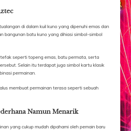
ztec
ualangan di dalam kuil kuno yang dipenuhi emas dan
n bangunan batu kuno yang dihiasi simbol-simbol
artefak seperti topeng emas, batu permata, serta
rsebut. Selain itu terdapat juga simbol kartu klasik
binasi permainan.
 halus membuat permainan terasa seperti sebuah
ederhana Namun Menarik
inan yang cukup mudah dipahami oleh pemain baru