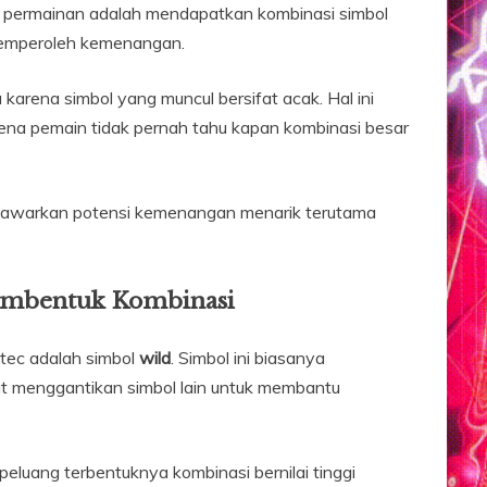
 permainan adalah mendapatkan kombinasi simbol
memperoleh kemenangan.
arena simbol yang muncul bersifat acak. Hal ini
a pemain tidak pernah tahu kapan kombinasi besar
nawarkan potensi kemenangan menarik terutama
embentuk Kombinasi
ztec adalah simbol
wild
. Simbol ini biasanya
t menggantikan simbol lain untuk membantu
 peluang terbentuknya kombinasi bernilai tinggi