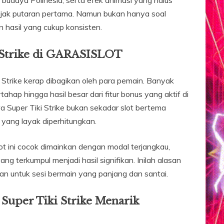
s budaya Polinesia, serta efek animasi yang halus
ak putaran pertama. Namun bukan hanya soal
n hasil yang cukup konsisten.
 Strike di GARASISLOT
Strike kerap dibagikan oleh para pemain. Banyak
p hingga hasil besar dari fitur bonus yang aktif di
a Super Tiki Strike bukan sekadar slot bertema
 yang layak diperhitungkan.
 ini cocok dimainkan dengan modal terjangkau,
g terkumpul menjadi hasil signifikan. Inilah alasan
ihan untuk sesi bermain yang panjang dan santai.
Super Tiki Strike Menarik