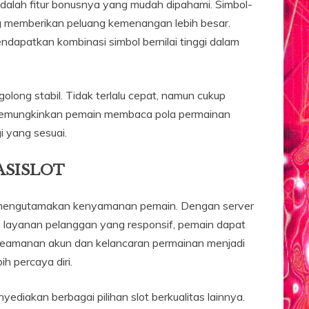
 adalah fitur bonusnya yang mudah dipahami. Simbol-
 memberikan peluang kemenangan lebih besar.
endapatkan kombinasi simbol bernilai tinggi dalam
rgolong stabil. Tidak terlalu cepat, namun cukup
i memungkinkan pemain membaca pola permainan
 yang sesuai.
RASISLOT
 mengutamakan kenyamanan pemain. Dengan server
ta layanan pelanggan yang responsif, pemain dapat
 Keamanan akun dan kelancaran permainan menjadi
h percaya diri.
ediakan berbagai pilihan slot berkualitas lainnya.