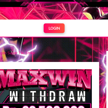
LOGIN
n Super Tiki Strike