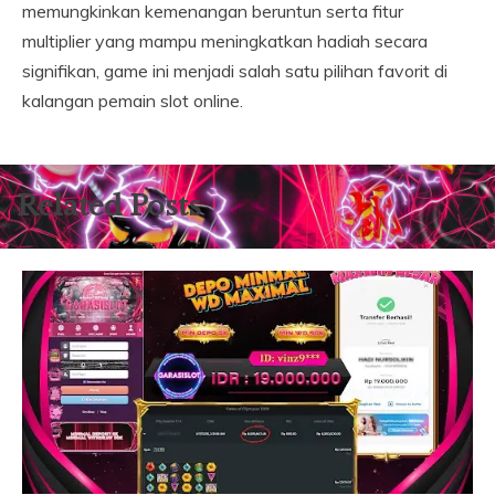
memungkinkan kemenangan beruntun serta fitur
multiplier yang mampu meningkatkan hadiah secara
signifikan, game ini menjadi salah satu pilihan favorit di
kalangan pemain slot online.
Related Posts