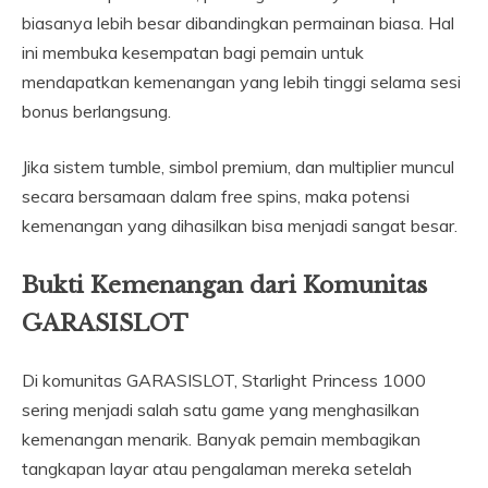
biasanya lebih besar dibandingkan permainan biasa. Hal
ini membuka kesempatan bagi pemain untuk
mendapatkan kemenangan yang lebih tinggi selama sesi
bonus berlangsung.
Jika sistem tumble, simbol premium, dan multiplier muncul
secara bersamaan dalam free spins, maka potensi
kemenangan yang dihasilkan bisa menjadi sangat besar.
Bukti Kemenangan dari Komunitas
GARASISLOT
Di komunitas GARASISLOT, Starlight Princess 1000
sering menjadi salah satu game yang menghasilkan
kemenangan menarik. Banyak pemain membagikan
tangkapan layar atau pengalaman mereka setelah