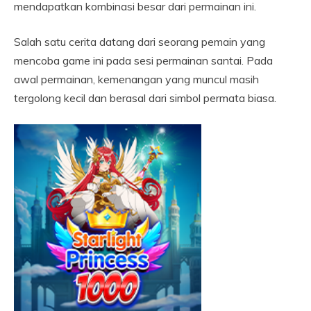
mendapatkan kombinasi besar dari permainan ini.
Salah satu cerita datang dari seorang pemain yang
mencoba game ini pada sesi permainan santai. Pada
awal permainan, kemenangan yang muncul masih
tergolong kecil dan berasal dari simbol permata biasa.