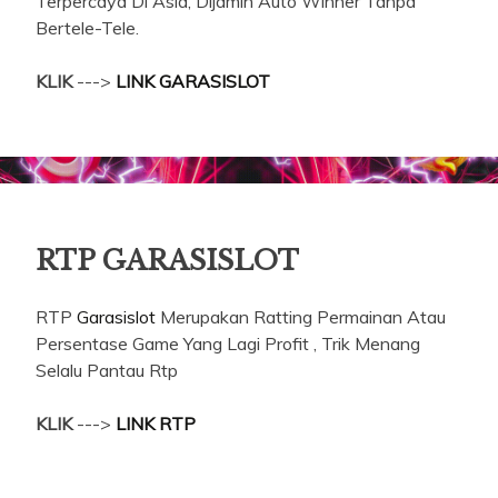
Terpercaya Di Asia, Dijamin Auto Winner Tanpa
Bertele-Tele.
KLIK
--->
LINK GARASISLOT
RTP GARASISLOT
RTP
Garasislot
Merupakan Ratting Permainan Atau
Persentase Game Yang Lagi Profit , Trik Menang
Selalu Pantau Rtp
KLIK
--->
LINK RTP