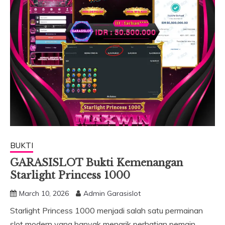
BUKTI
GARASISLOT Bukti Kemenangan
Starlight Princess 1000
March 10, 2026
Admin Garasislot
Starlight Princess 1000 menjadi salah satu permainan
slot modern yang banyak menarik perhatian pemain