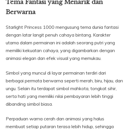
Tema Fantasi yang Menarik dan
Berwarna
Starlight Princess 1000 mengusung tema dunia fantasi
dengan latar langit penuh cahaya bintang. Karakter
utama dalam permainan ini adalah seorang putri yang
memiliki kekuatan cahaya, yang digambarkan dengan
animasi elegan dan efek visual yang memukau.
Simbol yang muncul di layar permainan terdiri dari
berbagai permata berwarna seperti merah, biru, hijau, dan
ungu. Selain itu terdapat simbol mahkota, tongkat sihir,
serta hati yang memiliki nilai pembayaran lebih tinggi
dibanding simbol biasa.
Perpaduan warna cerah dan animasi yang halus
membuat setiap putaran terasa lebih hidup, sehingga