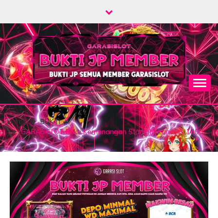
Skip
to
content
Home
BUKTI
GARASISLOT Bukti Kemenangan Starlight Princess 1000