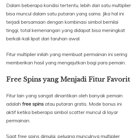
Dalam beberapa kondisi tertentu, lebih dari satu multiplier
bisa muncul dalam satu putaran yang sama. Jika hal ini
terjadi bersamaan dengan kombinasi simbol bernilai
tinggi, total kemenangan yang didapat bisa meningkat
berkali-kali lipat dari taruhan awal.
Fitur multiplier inilah yang membuat permainan ini sering
memberikan hasil yang mengejutkan bagi para pemain.
Free Spins yang Menjadi Fitur Favorit
Fitur lain yang sangat dinantikan oleh banyak pemain
adalah
free spins
atau putaran gratis. Mode bonus ini
aktif ketika beberapa simbol scatter muncul di layar
permainan.
Saat free spins dimulai, peluang munculnya multiplier