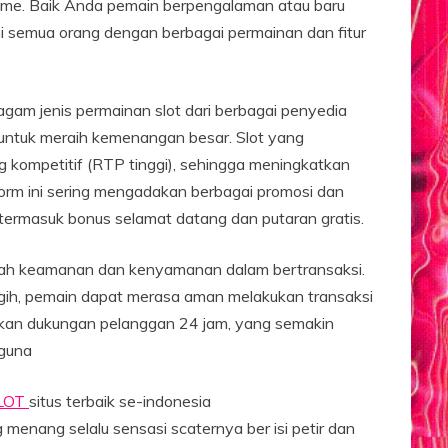
ame. Baik Anda pemain berpengalaman atau baru
 semua orang dengan berbagai permainan dan fitur
agam jenis permainan slot dari berbagai penyedia
untuk meraih kemenangan besar. Slot yang
g kompetitif (RTP tinggi), sehingga meningkatkan
form ini sering mengadakan berbagai promosi dan
ermasuk bonus selamat datang dan putaran gratis.
ah keamanan dan kenyamanan dalam bertransaksi.
gih, pemain dapat merasa aman melakukan transaksi
erikan dukungan pelanggan 24 jam, yang semakin
guna
LOT
situs terbaik se-indonesia
menang selalu sensasi scaternya ber isi petir dan