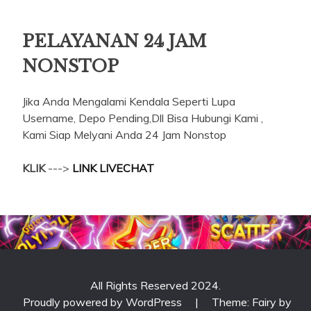
PELAYANAN 24 JAM
NONSTOP
Jika Anda Mengalami Kendala Seperti Lupa
Username, Depo Pending,Dll Bisa Hubungi Kami ,
Kami Siap Melyani Anda 24 Jam Nonstop
KLIK
--->
LINK LIVECHAT
All Rights Reserved 2024.
Proudly powered by WordPress
|
Theme: Fairy by