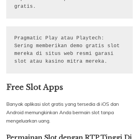
gratis.
Pragmatic Play atau Playtech: 
Sering memberikan demo gratis slot 
mereka di situs web resmi garasi 
slot atau kasino mitra mereka.
Free Slot Apps
Banyak aplikasi slot gratis yang tersedia di iOS dan
Android memungkinkan Anda bermain slot tanpa
mengeluarkan uang.
Permainan Slot dengan RTP Tinggi Di