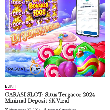
BUKTI
GARASI SLOT: Situs Tergacor 2024
Minimal Deposit 5K Viral
November 27, 2024
Admin Garasislot