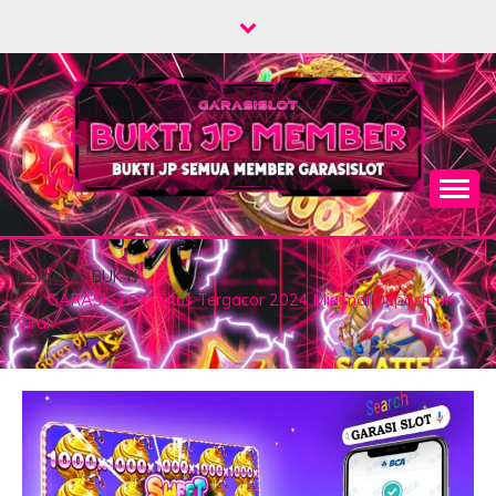
Skip
to
content
Home
BUKTI
GARASI SLOT: Situs Tergacor 2024 Minimal Deposit 5K
Viral