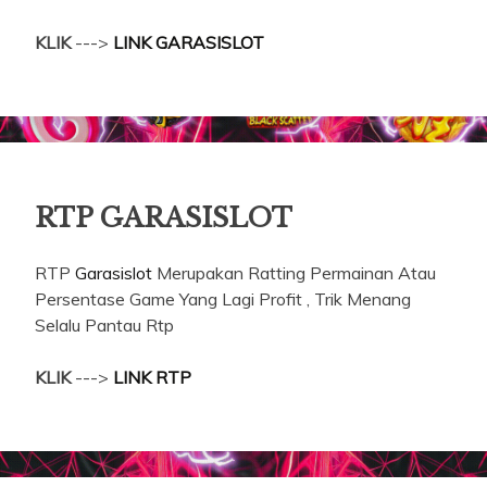
KLIK
--->
LINK GARASISLOT
RTP GARASISLOT
RTP
Garasislot
Merupakan Ratting Permainan Atau
Persentase Game Yang Lagi Profit , Trik Menang
Selalu Pantau Rtp
KLIK
--->
LINK RTP