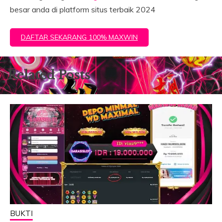
besar anda di platform situs terbaik 2024
DAFTAR SEKARANG 100% MAXWIN
Related Posts
BUKTI