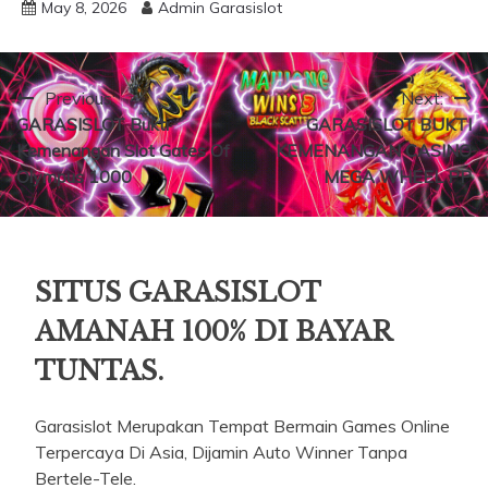
May 8, 2026
Admin Garasislot
Post
Previous:
Next:
GARASISLOT Bukti
GARASISLOT BUKTI
navigation
Kemenangan Slot Gates Of
KEMENANGAN CASINO
Olympus 1000
MEGA WHEEL PP
SITUS GARASISLOT
AMANAH 100% DI BAYAR
TUNTAS.
Garasislot Merupakan Tempat Bermain Games Online
Terpercaya Di Asia, Dijamin Auto Winner Tanpa
Bertele-Tele.