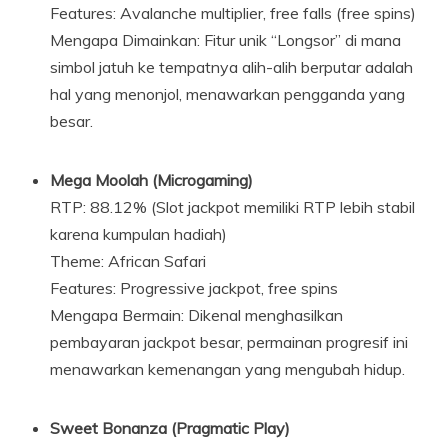
Features: Avalanche multiplier, free falls (free spins)
Mengapa Dimainkan: Fitur unik “Longsor” di mana
simbol jatuh ke tempatnya alih-alih berputar adalah
hal yang menonjol, menawarkan pengganda yang
besar.
Mega Moolah (Microgaming)
RTP: 88.12% (Slot jackpot memiliki RTP lebih stabil
karena kumpulan hadiah)
Theme: African Safari
Features: Progressive jackpot, free spins
Mengapa Bermain: Dikenal menghasilkan
pembayaran jackpot besar, permainan progresif ini
menawarkan kemenangan yang mengubah hidup.
Sweet Bonanza (Pragmatic Play)