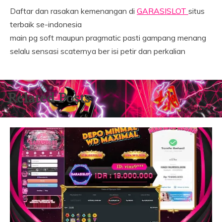
Daftar dan rasakan kemenangan di
GARASISLOT
situs
terbaik se-indonesia
main pg soft maupun pragmatic pasti gampang menang
selalu sensasi scaternya ber isi petir dan perkalian
Related Posts