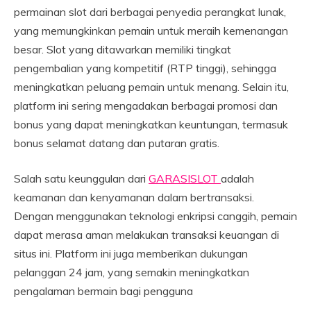
permainan slot dari berbagai penyedia perangkat lunak,
yang memungkinkan pemain untuk meraih kemenangan
besar. Slot yang ditawarkan memiliki tingkat
pengembalian yang kompetitif (RTP tinggi), sehingga
meningkatkan peluang pemain untuk menang. Selain itu,
platform ini sering mengadakan berbagai promosi dan
bonus yang dapat meningkatkan keuntungan, termasuk
bonus selamat datang dan putaran gratis.
Salah satu keunggulan dari
GARASISLOT
adalah
keamanan dan kenyamanan dalam bertransaksi.
Dengan menggunakan teknologi enkripsi canggih, pemain
dapat merasa aman melakukan transaksi keuangan di
situs ini. Platform ini juga memberikan dukungan
pelanggan 24 jam, yang semakin meningkatkan
pengalaman bermain bagi pengguna