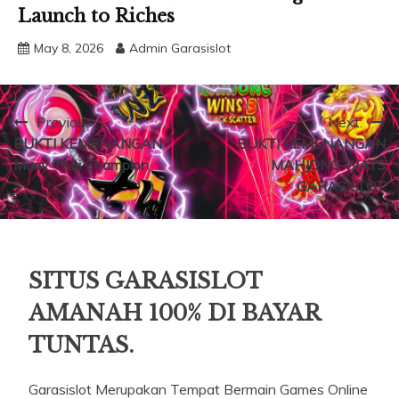
Launch to Riches
May 8, 2026
Admin Garasislot
Post
Previous:
Next:
BUKTI KEMENANGAN
BUKTI KEMENANGAN
navigation
Muay Thai Champion
MAHJONG WAYS
GARASISLOT
SITUS GARASISLOT
AMANAH 100% DI BAYAR
TUNTAS.
Garasislot Merupakan Tempat Bermain Games Online