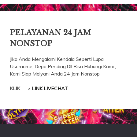
PELAYANAN 24 JAM
NONSTOP
Jika Anda Mengalami Kendala Seperti Lupa
Username, Depo Pending,Dll Bisa Hubungi Kami ,
Kami Siap Melyani Anda 24 Jam Nonstop
KLIK
--->
LINK LIVECHAT