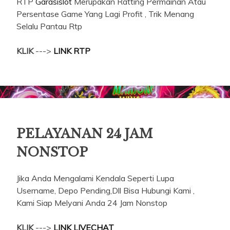
RTP
Garasislot
Merupakan Ratting Permainan Atau
Persentase Game Yang Lagi Profit , Trik Menang
Selalu Pantau Rtp
KLIK
--->
LINK RTP
PELAYANAN 24 JAM
NONSTOP
Jika Anda Mengalami Kendala Seperti Lupa
Username, Depo Pending,Dll Bisa Hubungi Kami ,
Kami Siap Melyani Anda 24 Jam Nonstop
KLIK
--->
LINK LIVECHAT