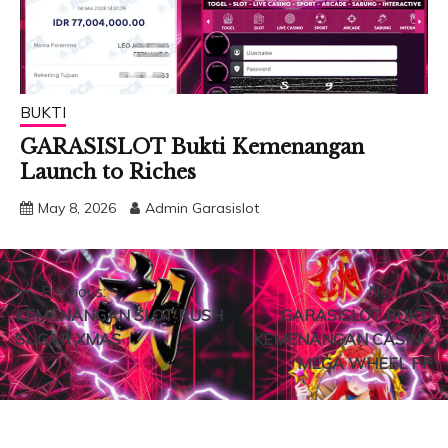
BUKTI
GARASISLOT Bukti Kemenangan
Launch to Riches
May 8, 2026
Admin Garasislot
Post
Previous:
Next:
KEMENANGAN SLOT RUSH
GARASISLOT BUKTI
navigation
SUGAR XMAS
KEMENANGAN CASINO
MEGA WHEEL PP