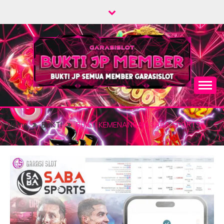
Skip
to
content
Home
BUKTI
BUKTI KEMENANGAN SABA SPORTS