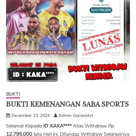
BUKTI
BUKTI KEMENANGAN SABA SPORTS
December 13, 2024
Admin Garasislot
Selamat Kepada
ID :KAKA****
Atas Withdraw Rp.
12.795.000
Juta Hari ini. Ditunggu Withdraw Selanjutnya