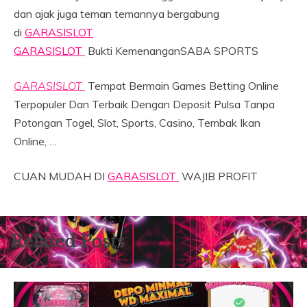
dan ajak juga teman temannya bergabung
di
GARASISLOT
GARASISLOT
Bukti KemenanganSABA SPORTS
GARASISLOT
Tempat Bermain Games Betting Online
Terpopuler Dan Terbaik Dengan Deposit Pulsa Tanpa
Potongan Togel, Slot, Sports, Casino, Tembak Ikan
Online, …
CUAN MUDAH DI
GARASISLOT
WAJIB PROFIT
Related Posts