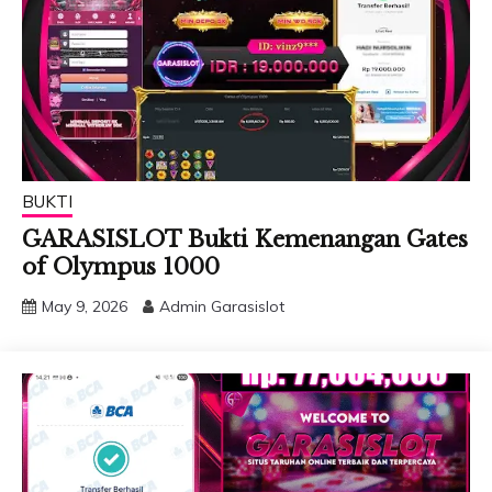
BUKTI
GARASISLOT Bukti Kemenangan Gates
of Olympus 1000
May 9, 2026
Admin Garasislot