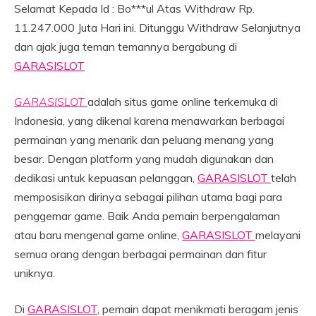
Selamat Kepada Id : Bo***ul Atas Withdraw Rp.
11.247.000 Juta Hari ini. Ditunggu Withdraw Selanjutnya
dan ajak juga teman temannya bergabung di
GARASISLOT
GARASISLOT
adalah situs game online terkemuka di
Indonesia, yang dikenal karena menawarkan berbagai
permainan yang menarik dan peluang menang yang
besar. Dengan platform yang mudah digunakan dan
dedikasi untuk kepuasan pelanggan,
GARASISLOT
telah
memposisikan dirinya sebagai pilihan utama bagi para
penggemar game. Baik Anda pemain berpengalaman
atau baru mengenal game online,
GARASISLOT
melayani
semua orang dengan berbagai permainan dan fitur
uniknya.
Di
GARASISLOT
, pemain dapat menikmati beragam jenis