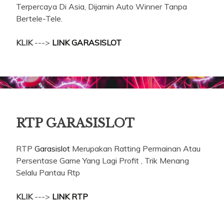
Terpercaya Di Asia, Dijamin Auto Winner Tanpa
Bertele-Tele.
KLIK
--->
LINK GARASISLOT
RTP GARASISLOT
RTP
Garasislot
Merupakan Ratting Permainan Atau
Persentase Game Yang Lagi Profit , Trik Menang
Selalu Pantau Rtp
KLIK
--->
LINK RTP