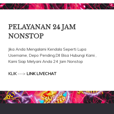
PELAYANAN 24 JAM
NONSTOP
Jika Anda Mengalami Kendala Seperti Lupa
Username, Depo Pending,Dll Bisa Hubungi Kami ,
Kami Siap Melyani Anda 24 Jam Nonstop
KLIK
--->
LINK LIVECHAT