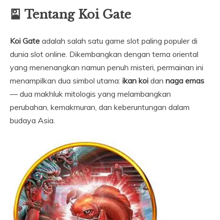
🎴 Tentang Koi Gate
Koi Gate
adalah salah satu game slot paling populer di
dunia slot online. Dikembangkan dengan tema oriental
yang menenangkan namun penuh misteri, permainan ini
menampilkan dua simbol utama:
ikan koi
dan
naga emas
— dua makhluk mitologis yang melambangkan
perubahan, kemakmuran, dan keberuntungan dalam
budaya Asia.