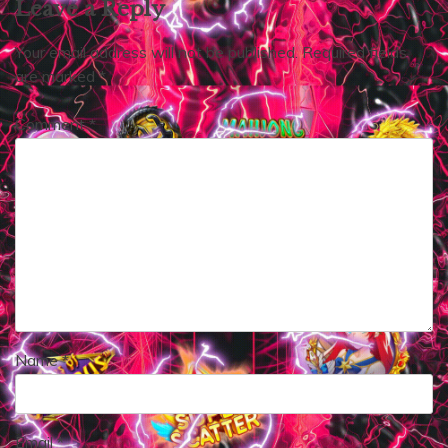
Leave a Reply
Your email address will not be published.
Required fields
are marked
*
Comment
*
Name
*
Email
*