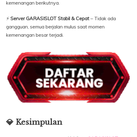
kemenangan berikutnya.
⚡
Server GARASISLOT Stabil & Cepat
– Tidak ada
gangguan, semua berjalan mulus saat momen
kemenangan besar terjadi.
💎 Kesimpulan