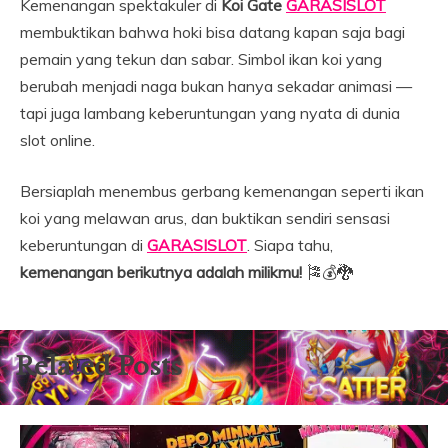
Kemenangan spektakuler di
Koi Gate
GARASISLOT
membuktikan bahwa hoki bisa datang kapan saja bagi
pemain yang tekun dan sabar. Simbol ikan koi yang
berubah menjadi naga bukan hanya sekadar animasi —
tapi juga lambang keberuntungan yang nyata di dunia
slot online.
Bersiaplah menembus gerbang kemenangan seperti ikan
koi yang melawan arus, dan buktikan sendiri sensasi
keberuntungan di
GARASISLOT
. Siapa tahu,
kemenangan berikutnya adalah milikmu!
🎏💰🐉
Related Posts