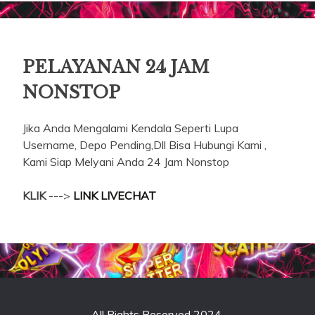
PELAYANAN 24 JAM
NONSTOP
Jika Anda Mengalami Kendala Seperti Lupa
Username, Depo Pending,Dll Bisa Hubungi Kami ,
Kami Siap Melyani Anda 24 Jam Nonstop
KLIK
--->
LINK LIVECHAT
All Rights Reserved 2024.