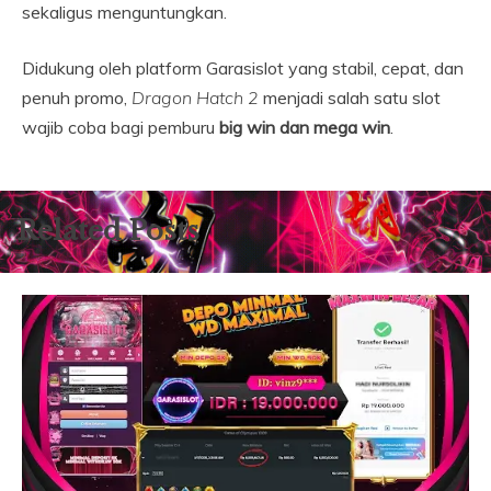
sekaligus menguntungkan.
Didukung oleh platform Garasislot yang stabil, cepat, dan
penuh promo,
Dragon Hatch 2
menjadi salah satu slot
wajib coba bagi pemburu
big win dan mega win
.
Related Posts