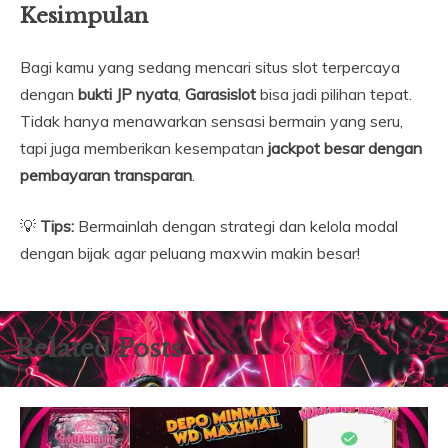
Kesimpulan
Bagi kamu yang sedang mencari situs slot terpercaya
dengan
bukti JP nyata
,
Garasislot
bisa jadi pilihan tepat.
Tidak hanya menawarkan sensasi bermain yang seru,
tapi juga memberikan kesempatan
jackpot besar dengan
pembayaran transparan
.
💡
Tips:
Bermainlah dengan strategi dan kelola modal
dengan bijak agar peluang maxwin makin besar!
Related Posts