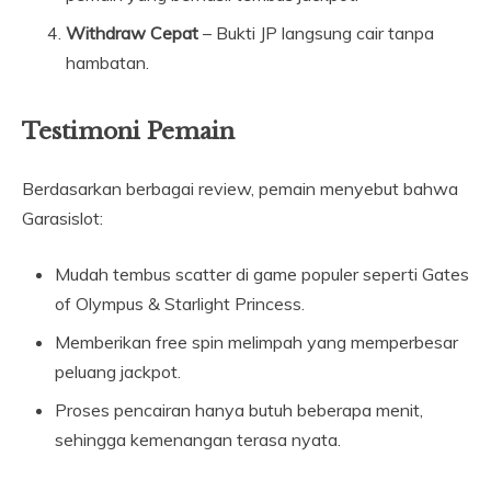
Withdraw Cepat
– Bukti JP langsung cair tanpa
hambatan.
Testimoni Pemain
Berdasarkan berbagai review, pemain menyebut bahwa
Garasislot:
Mudah tembus scatter di game populer seperti Gates
of Olympus & Starlight Princess.
Memberikan free spin melimpah yang memperbesar
peluang jackpot.
Proses pencairan hanya butuh beberapa menit,
sehingga kemenangan terasa nyata.