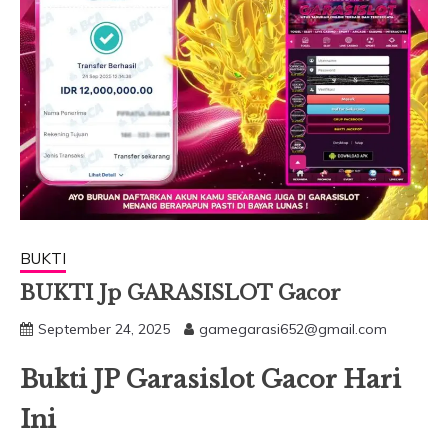
BUKTI
BUKTI Jp GARASISLOT Gacor
September 24, 2025
gamegarasi652@gmail.com
Bukti JP Garasislot Gacor Hari
Ini